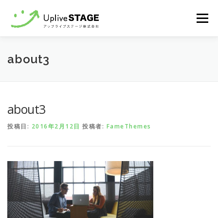
コ
メニュ
ン
テ
ン
Home
recruit
Contact
about3
ツ
へ
ス
キ
about3
ッ
プ
投稿日:
2016年2月12日
投稿者:
FameThemes