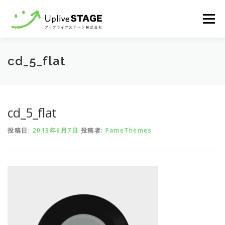
コ
メニュ
ン
テ
ン
Home
recruit
Contact
cd_5_flat
ツ
へ
ス
キ
cd_5_flat
ッ
プ
投稿日:
2013年6月7日
投稿者:
FameThemes