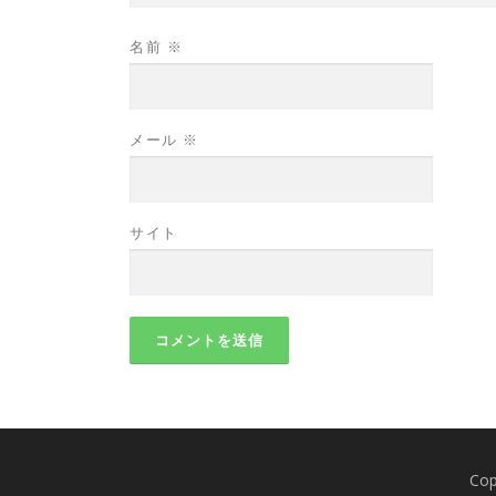
名前
※
メール
※
サイト
Co