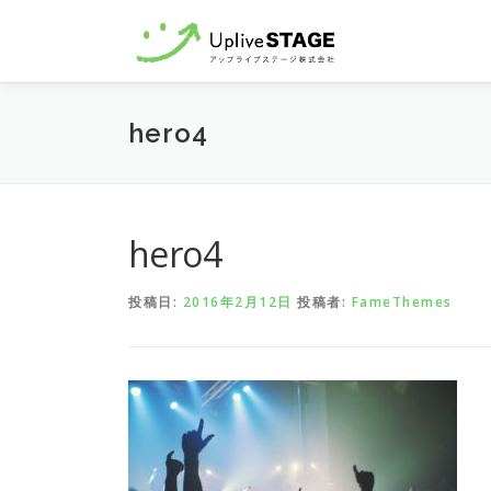
コ
ン
テ
ン
hero4
ツ
へ
ス
キ
hero4
ッ
プ
投稿日:
2016年2月12日
投稿者:
FameThemes