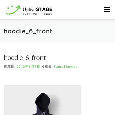
コ
メニュ
ン
テ
ン
Home
recruit
Contact
hoodie_6_front
ツ
へ
ス
キ
hoodie_6_front
ッ
プ
投稿日:
2013年6月7日
投稿者:
FameThemes