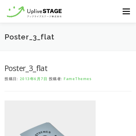
コ
メニュ
ン
テ
ン
Home
recruit
Contact
Poster_3_flat
ツ
へ
ス
キ
Poster_3_flat
ッ
プ
投稿日:
2013年6月7日
投稿者:
FameThemes