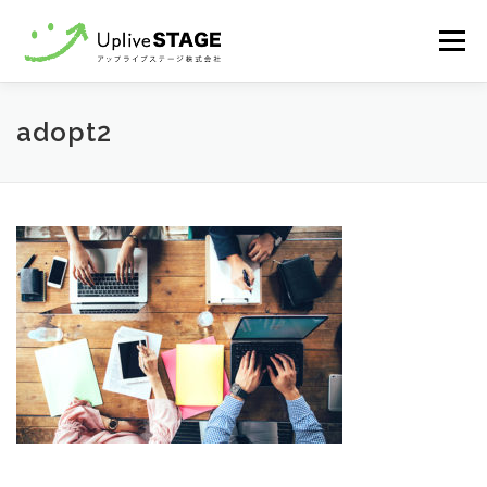
コ
メニュ
ン
テ
ン
Home
recruit
Contact
adopt2
ツ
へ
ス
キ
ッ
プ