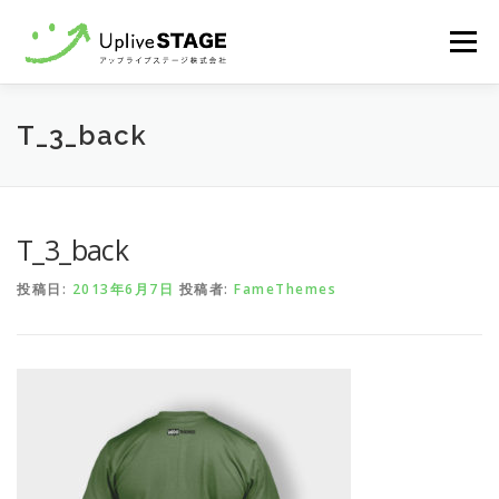
コ
メニュ
ン
テ
ン
Home
recruit
Contact
T_3_back
ツ
へ
ス
キ
T_3_back
ッ
プ
投稿日:
2013年6月7日
投稿者:
FameThemes