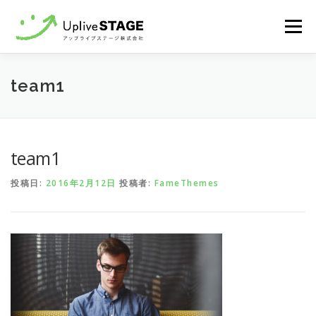
コ
メニュ
ン
テ
ン
Home
recruit
Contact
team1
ツ
へ
ス
キ
team1
ッ
プ
投稿日:
2016年2月12日
投稿者:
FameThemes