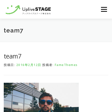
コ
メニュ
ン
テ
ン
Home
recruit
Contact
team7
ツ
へ
ス
キ
team7
ッ
プ
投稿日:
2016年2月12日
投稿者:
FameThemes